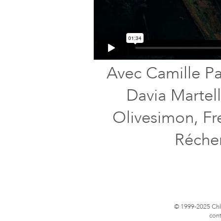
Avec Camille Pa
Davia Martel
Olivesimon, Fr
Récher
© 1999-2025 Chlo
cont