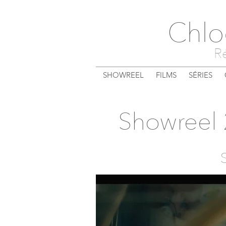
Chlo
Ré
SHOWREEL
FILMS
SÉRIES
Showreel